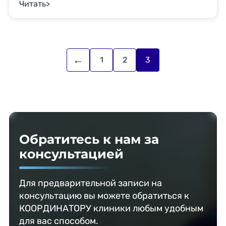
Читать
>
направлению к узкопрофильному специалисту.
А в то время опухоль наносит вред мозгу.
Некоторые доброкачественные опухоли растут
медленно, и за то время, когда пациент не
подозревает об их существовании успевают
←
1
2
3
причинить […]
Обратитесь к нам за
консультацией
Для предварительной записи на
консультацию вы можете обратиться к
КООРДИНАТОРУ клиники любым удобным
для вас способом.