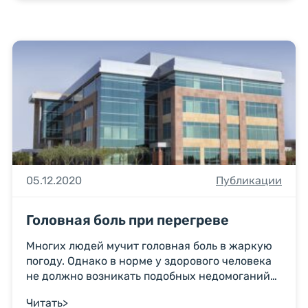
05.12.2020
Публикации
головная боль при перегреве
Многих людей мучит головная боль в жаркую
погоду. Однако в норме у здорового человека
не должно возникать подобных недомоганий
даже в сильную жару. Важно вовремя
Читать
>
распознать патологию, которая маскируется