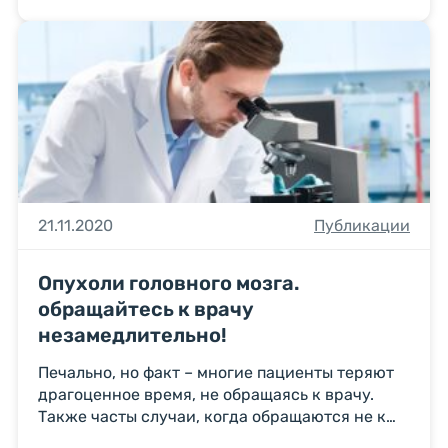
под тепловой удар. Возьмем, например,
доброкачественные опухоли, которые растут
годами. У организма есть компенсаторные
реакции, которые помогают мозгу нормально
работать, но лишь до определенного момента.
То […]
21.11.2020
Публикации
опухоли головного мозга.
обращайтесь к врачу
незамедлительно!
Печально, но факт – многие пациенты теряют
драгоценное время, не обращаясь к врачу.
Также часты случаи, когда обращаются не к
специалистам, или не попадают по