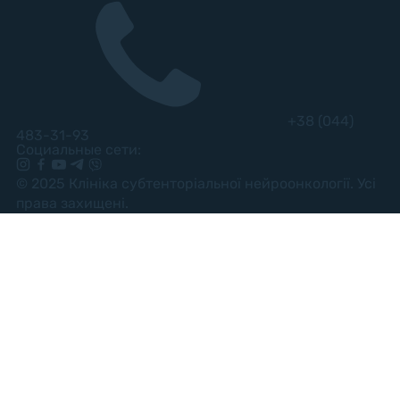
+38 (044)
483-31-93
Социальные сети:
© 2025 Клініка субтенторіальної нейроонкології. Усі
права захищені.