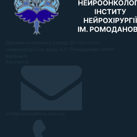
Державна клініка у складі ДУ «Інститут
нейрохірургії ім. акад. А.П. Ромоданова НАМН
України».
Контакты:
info@neuroclinica.com.ua