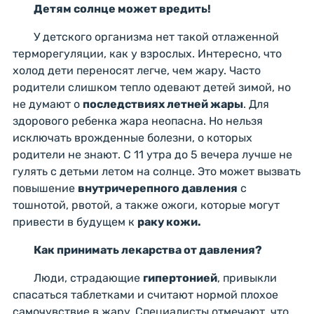
Детям солнце может вредить!
У детского организма нет такой отлаженной
терморегуляции, как у взрослых. Интересно, что
холод дети переносят легче, чем жару. Часто
родители слишком тепло одевают детей зимой, но
не думают о
последствиях летней жары
. Для
здорового ребенка жара неопасна. Но нельзя
исключать врожденные болезни, о которых
родители не знают. С 11 утра до 5 вечера лучше не
гулять с детьми летом на солнце. Это может вызвать
повышение
внутричерепного давления
с
тошнотой, рвотой, а также ожоги, которые могут
привести в будущем к
раку кожи.
Как принимать лекарства от давления?
Люди, страдающие
гипертонией
, привыкли
спасаться таблетками и считают нормой плохое
самочувствие в жару. Специалисты отмечают, что,