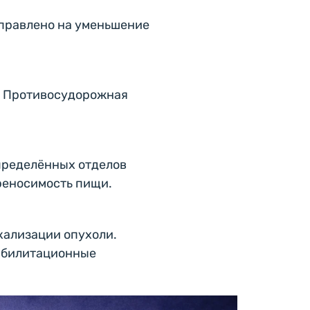
аправлено на уменьшение
. Противосудорожная
пределённых отделов
реносимость пищи.
кализации опухоли.
абилитационные