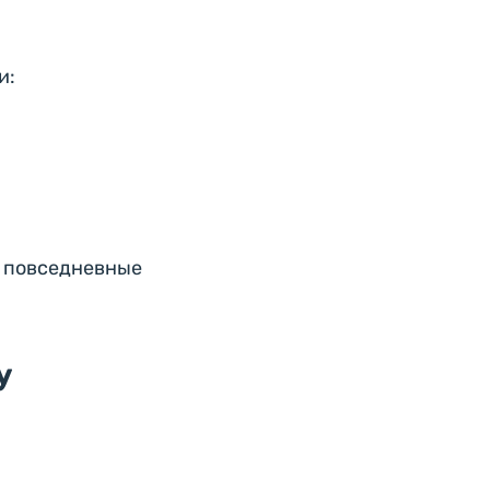
и:
и повседневные
у