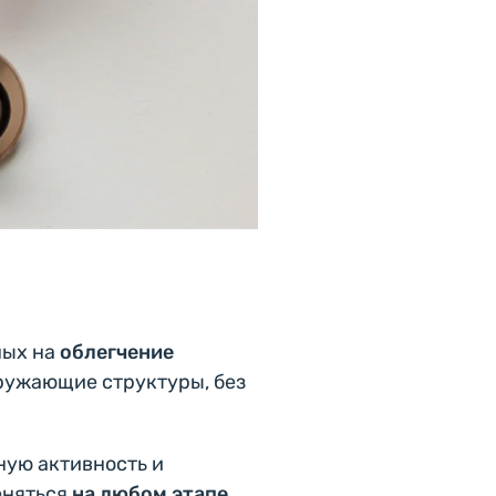
ных на
облегчение
кружающие структуры, без
ную активность и
еняться
на любом этапе