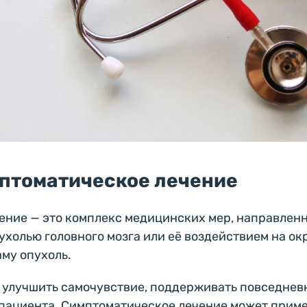
мптоматическое лечение
ение — это комплекс медицинских мер, направлен
пухолью головного мозга или её воздействием на о
аму опухоль.
 улучшить самочувствие, поддерживать повседнев
 пациента. Симптоматическое лечение может прим