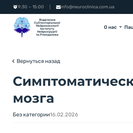
9:30 – 15:00
info@neuroclinica.com.ua
Логотип
Відділення
Cубтенторіальної
Нейроонкології
О нас
Па
Інституту
Нейрохірургії
ім.Ромоданова
Вернуться назад
Симптоматическ
мозга
Без категории
16.02.2026