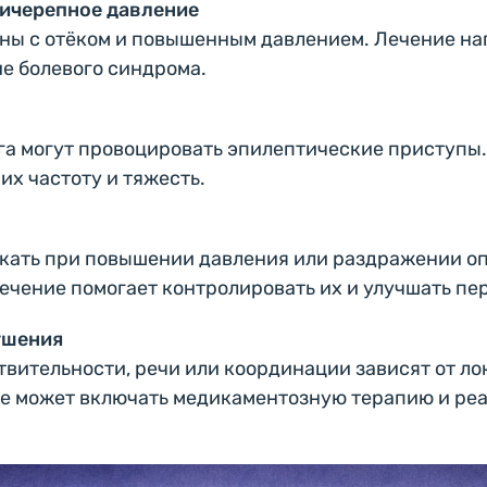
ричерепное давление
аны с отёком и повышенным давлением. Лечение н
ие болевого синдрома.
га
могут провоцировать эпилептические приступы
их частоту и тяжесть.
икать при повышении давления или раздражении о
чение помогает контролировать их и улучшать пе
ушения
твительности, речи или координации зависят от ло
е может включать медикаментозную терапию и ре