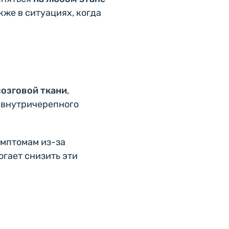
кже в ситуациях, когда
мозговой ткани
,
 внутричерепного
мптомам из-за
гает снизить эти